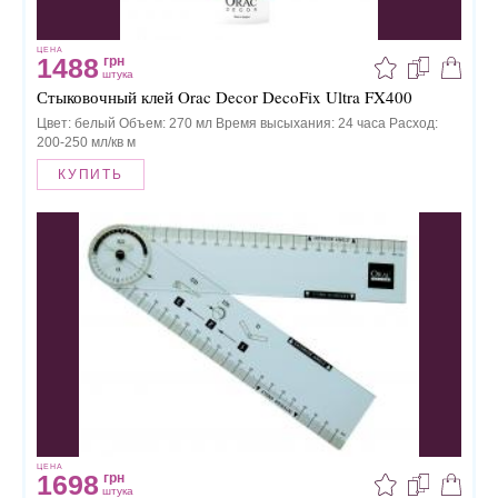
ЦЕНА
1488
грн
штука
Стыковочный клей Orac Decor DecoFix Ultra FX400
Цвет: белый Объем: 270 мл Время высыхания: 24 часа Расход:
200-250 мл/кв м
КУПИТЬ
ЦЕНА
1698
грн
штука