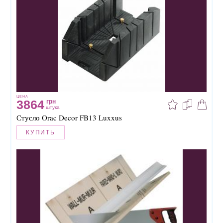
ЦЕНА
3864
грн
штука
Стусло Orac Decor FB13 Luxxus
КУПИТЬ