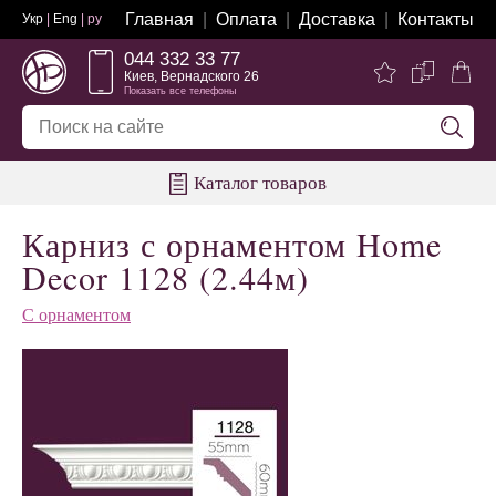
Главная
Оплата
Доставка
Контакты
Укр
|
Eng
| ру
044 332 33 77
Киев, Вернадского 26
Показать все телефоны
Каталог товаров
Карниз с орнаментом Home
Decor 1128 (2.44м)
С орнаментом