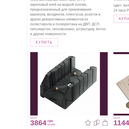
акриловый клей на водной основе,
Цвет: бе
предназначенный для приклеивания
24 часа Р
карнизов, молдингов, плинтусов, розеток и
КУП
других декоративных элементов из
полистирола и полиуретана на ДВП, ДСП,
гипсокартон, гипсоволокно, штукатурку, бетон
и другие поверхности.
КУПИТЬ
ЦЕНА
ЦЕНА
3864
114
грн
штука