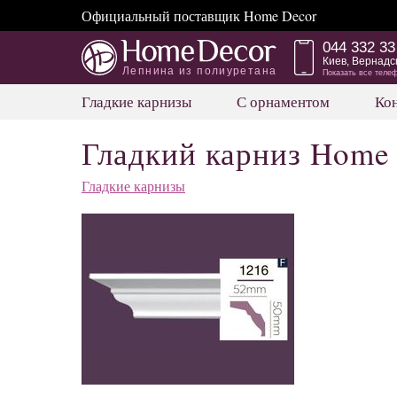
Официальный поставщик Home Decor
044 332 33
Киев, Вернадс
Лепнина из полиуретана
Показать все теле
Гладкие карнизы
С орнаментом
Ко
Гладкий карниз Home 
Гладкие карнизы