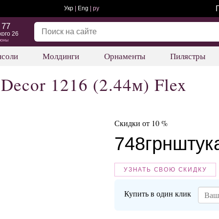
Укр
|
Eng
| ру
 77
кого 26
фоны
нсоли
Молдинги
Орнаменты
Пилястры
Decor 1216 (2.44м) Flex
Скидки от 10 %
748
грн
штук
УЗНАТЬ СВОЮ СКИДКУ
Купить в один клик