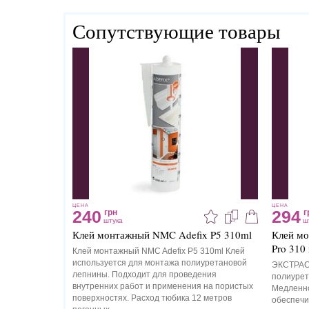
Сопутствующие товары
ЦЕНА
ЦЕНА
240
294
грн
г
штука
ш
Клей монтажный NMC Adefix P5 310ml
Клей мо
Pro 310
Клей монтажный NMC Adefix P5 310ml Клей
используется для монтажа полиуретановой
ЭКСТРАС
лепнины. Подходит для проведения
полиурет
внутренних работ и применения на пористых
Медленно
поверхностях. Расход тюбика 12 метров
обеспечи