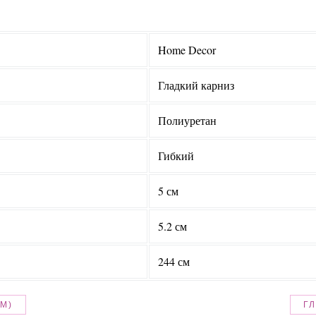
Home Decor
Гладкий карниз
Полиуретан
Гибкий
5 см
5.2 см
244 см
4М)
ГЛ