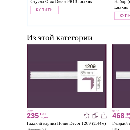
Стусло Orac Decor FB13 Luxxus
Набор (
Luxxus
КУПИТЬ
КУП
Из этой категории
ЦЕНА
ЦЕНА
235
468
грн
гр
штука
шт
Гладкий карниз Home Decor 1209 (2.44м)
Гладкий 
Flex
Ширина: 3.5