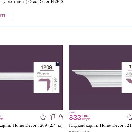
стусло + пила) Orac Decor FB300
ИТЬ
ЦЕНА
333
н
грн
ука
штука
карниз Home Decor 1209 (2.44м)
Гладкий карниз Home Decor 121
Ширина: 4.6