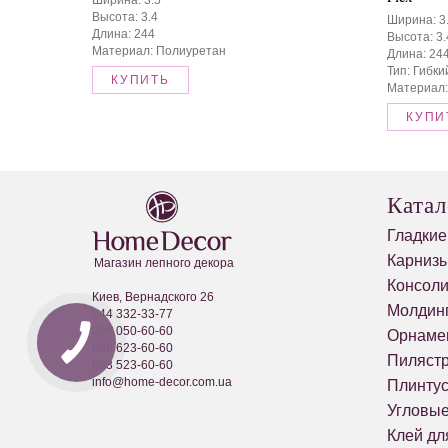
Высота: 3.4
Ширина: 3
Длина: 244
Высота: 3.
Материал: Полиуретан
Длина: 24
Тип: Гибки
КУПИТЬ
Материал:
КУПИ
Катал
Гладкие
Карнизы
Магазин лепного декора
Консол
Киев, Вернадского 26
Молдин
044 332-33-77
096 050-60-60
Орнаме
066 623-60-60
Пиляст
063 523-60-60
info@home-decor.com.ua
Плинту
Угловы
Клей дл