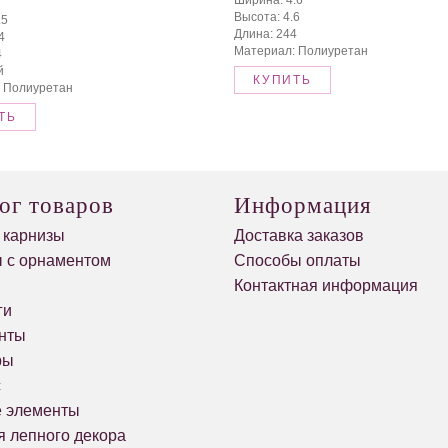
Высота: 4.6
.5
Длина: 244
4
Материал: Полиуретан
4
й
КУПИТЬ
 Полиуретан
ТЬ
ог товаров
Информация
 карнизы
Доставка заказов
 с орнаментом
Способы оплаты
и
Контактная информация
ги
нты
ры
с
е элементы
я лепного декора