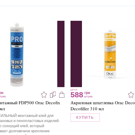
ЦЕНА
588
рн
грн
тука
штука
нтажный FDP500 Orac Decofix
Акриловая шпатлевка Orac Deco
 мл
Decofiller 310 мл
ИЛЬНЫЙ монтажный клей для
КУПИТЬ
ановых и пенопластовых изделий.
 сохнущий клей, который
вает долговечное крепление