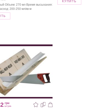
КУПИТЬ
лый Объем: 270 мл Время высыхания:
асход: 200-250 мл/кв м
ИТЬ
42
грн
штука