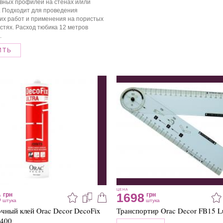
вных профилей на стенах и/или
. Подходит для проведения
их работ и применения на пористых
стях. Расход тюбика 12 метров
.
ИТЬ
ЦЕНА
8
1698
грн
грн
штука
штука
чный клей Orac Decor DecoFix
Транспортир Orac Decor FB15 L
X400