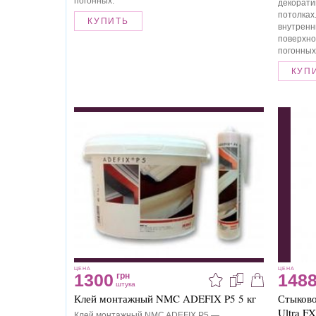
погонных.
декорати
потолках
КУПИТЬ
внутренн
поверхно
погонных
КУП
ЦЕНА
ЦЕНА
1300
148
грн
штука
Клей монтажный NMC ADEFIX P5 5 кг
Стыково
Ultra F
Клей монтажный NMC ADEFIX P5 —