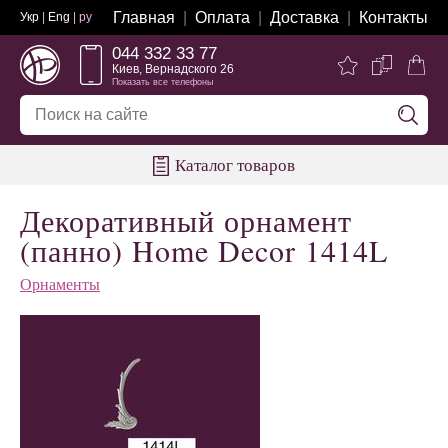
Главная
Оплата
Доставка
Контакты
Укр
|
Eng
| ру
044 332 33 77
Киев, Вернадского 26
Показать все телефоны
Каталог товаров
Декоративный орнамент
(панно) Home Decor 1414L
Орнаменты