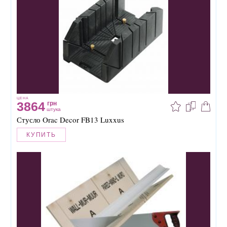
ЦЕНА
3864
грн
штука
Стусло Orac Decor FB13 Luxxus
КУПИТЬ