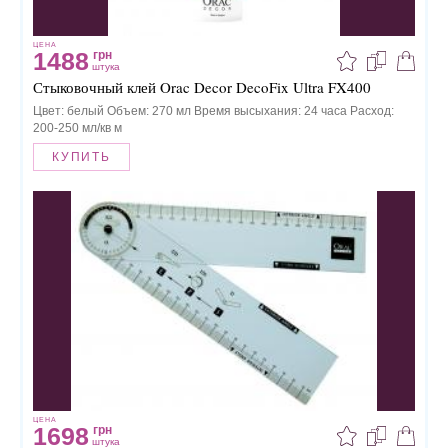
ЦЕНА
1488
грн
штука
Стыковочный клей Orac Decor DecoFix Ultra FX400
Цвет: белый Объем: 270 мл Время высыхания: 24 часа Расход:
200-250 мл/кв м
КУПИТЬ
ЦЕНА
1698
грн
штука