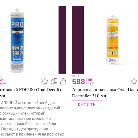
ЦЕНА
588
рн
грн
тука
штука
нтажный FDP500 Orac Decofix
Акриловая шпатлевка Orac Deco
 мл
Decofiller 310 мл
ИЛЬНЫЙ монтажный клей для
КУПИТЬ
ановых и пенопластовых изделий.
 сохнущий клей, который
вает долговечное крепление
вных профилей на стенах и/или
. Подходит для проведения
их работ и применения на пористых