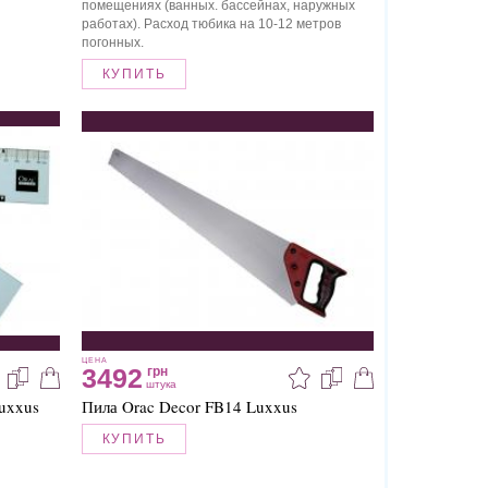
помещениях (ванных. бассейнах, наружных
работах). Расход тюбика на 10-12 метров
погонных.
КУПИТЬ
ЦЕНА
3492
грн
штука
uxxus
Пила Orac Decor FB14 Luxxus
КУПИТЬ