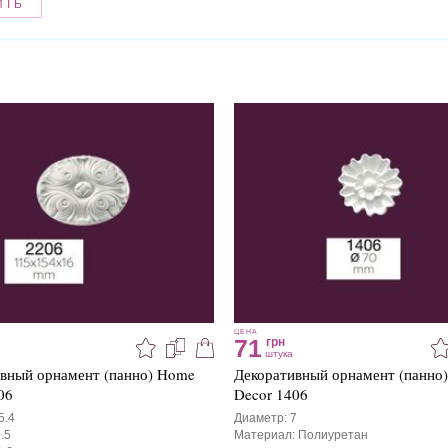
ИТЬ
ЦЕНА
71
грн
штука
вный орнамент (панно) Home
Декоративный орнамент (панно
06
Decor 1406
5.4
Диаметр: 7
.5
Материал: Полиуретан