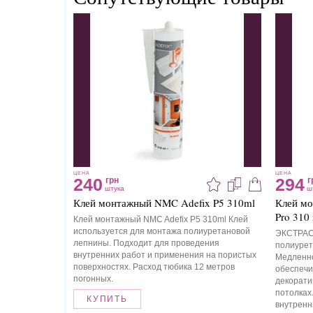
ЦЕНА
ЦЕНА
240
294
грн
г
штука
ш
Клей монтажный NMC Adefix P5 310ml
Клей мо
Pro 310
Клей монтажный NMC Adefix P5 310ml Клей
используется для монтажа полиуретановой
ЭКСТРАС
лепнины. Подходит для проведения
полиурет
внутренних работ и применения на пористых
Медленно
поверхностях. Расход тюбика 12 метров
обеспечи
погонных.
декорати
потолках
КУПИТЬ
внутренн