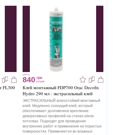
ЦЕНА
840
грн
штука
r FL300
Клей монтажный FDP700 Orac Decofix
Hydro 290 мл - экстрасильный клей
ЭКСТРАСИЛЬНЫЙ влагостойкий монтажный
клей. Медленно сохнущий клей, который
обеспечивает долговечное крепление
декоративных профилей на стенах и/или
потолках. Подходит для проведения
внутренних работ и применения на пористых
поверхностях. Применяется во влажных