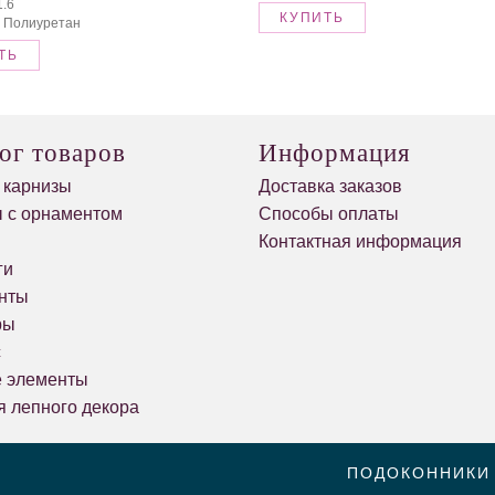
1.6
КУПИТЬ
 Полиуретан
ТЬ
ог товаров
Информация
 карнизы
Доставка заказов
 с орнаментом
Способы оплаты
и
Контактная информация
ги
нты
ры
с
е элементы
я лепного декора
ПОДОКОННИКИ