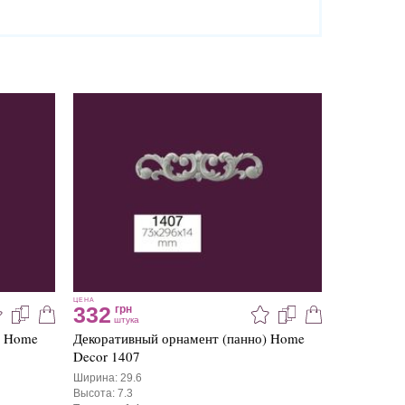
ЦЕНА
332
грн
штука
) Home
Декоративный орнамент (панно) Home
Decor 1407
Ширина: 29.6
Высота: 7.3