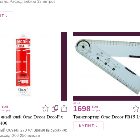
стях. Расход тюбика 12 метров
.
ИТЬ
ЦЕНА
8
1698
грн
грн
штука
штука
чный клей Orac Decor DecoFix
Транспортир Orac Decor FB15 L
X400
КУПИТЬ
лый Объем: 270 мл Время высыхания:
асход: 200-250 мл/кв м