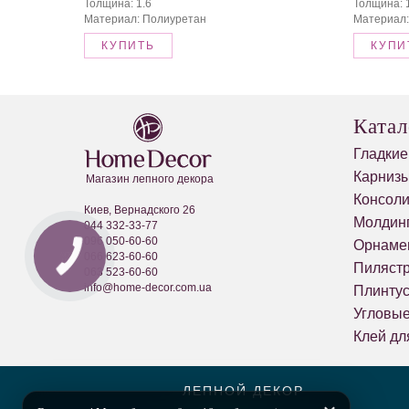
Толщина: 1.6
Толщина: 
Материал: Полиуретан
Материал:
КУПИТЬ
КУПИ
Катал
Гладкие
Карнизы
Магазин лепного декора
Консол
Киев, Вернадского 26
Молдин
044 332-33-77
096 050-60-60
Орнаме
066 623-60-60
Пиляст
063 523-60-60
info@home-decor.com.ua
Плинту
Угловы
Клей дл
ЛЕПНОЙ ДЕКОР