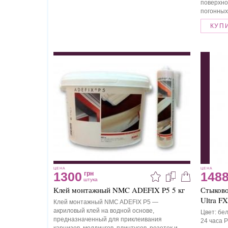
поверхно
погонных
КУП
ЦЕНА
ЦЕНА
1300
148
грн
штука
Клей монтажный NMC ADEFIX P5 5 кг
Стыково
Ultra F
Клей монтажный NMC ADEFIX P5 —
акриловый клей на водной основе,
Цвет: бе
предназначенный для приклеивания
24 часа Р