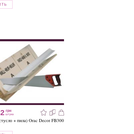
ИТЬ
42
грн
штука
стусло + пила) Orac Decor FB300