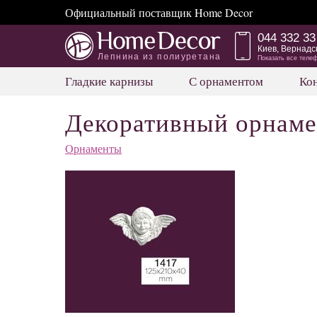
Официальный поставщик Home Decor
044 332 33
Киев, Вернадс
Лепнина из полиуретана
Показать все теле
Гладкие карнизы
С орнаментом
Ко
Декоративный орнаме
Орнаменты