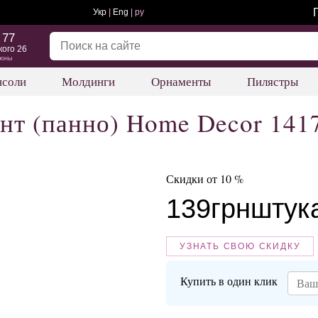
Укр
|
Eng
| ру
 77
кого 26
фоны
нсоли
Молдинги
Орнаменты
Пилястры
нт (панно) Home Decor 141
Скидки от 10 %
139
грн
штук
УЗНАТЬ СВОЮ СКИДКУ
Купить в один клик