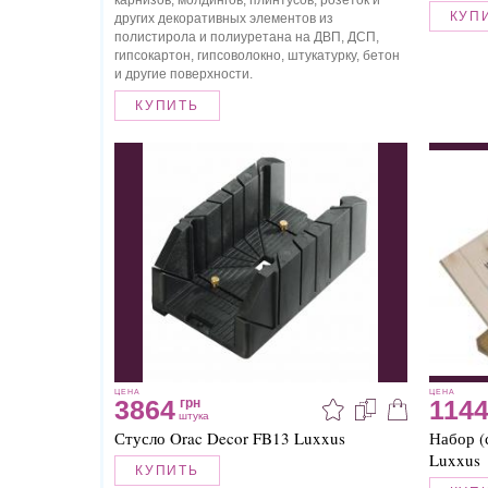
карнизов, молдингов, плинтусов, розеток и
КУП
других декоративных элементов из
полистирола и полиуретана на ДВП, ДСП,
гипсокартон, гипсоволокно, штукатурку, бетон
и другие поверхности.
КУПИТЬ
ЦЕНА
ЦЕНА
3864
114
грн
штука
Стусло Orac Decor FB13 Luxxus
Набор (
Luxxus
КУПИТЬ