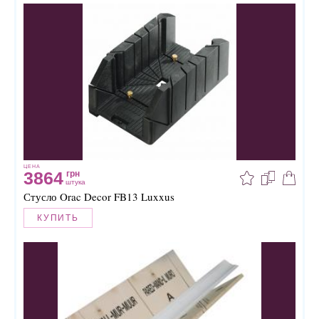
ЦЕНА
3864
грн
штука
Стусло Orac Decor FB13 Luxxus
КУПИТЬ