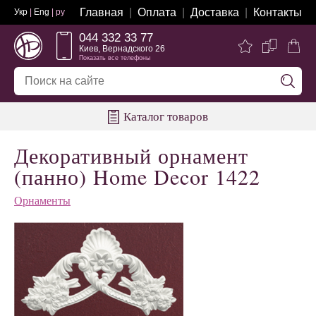
Главная
Оплата
Доставка
Контакты
Укр
|
Eng
| ру
044 332 33 77
Киев, Вернадского 26
Показать все телефоны
Каталог товаров
Декоративный орнамент
(панно) Home Decor 1422
Орнаменты