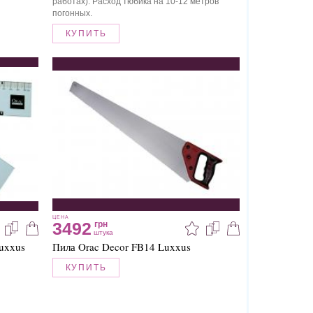
работах). Расход тюбика на 10-12 метров
погонных.
КУПИТЬ
ЦЕНА
3492
грн
штука
uxxus
Пила Orac Decor FB14 Luxxus
КУПИТЬ