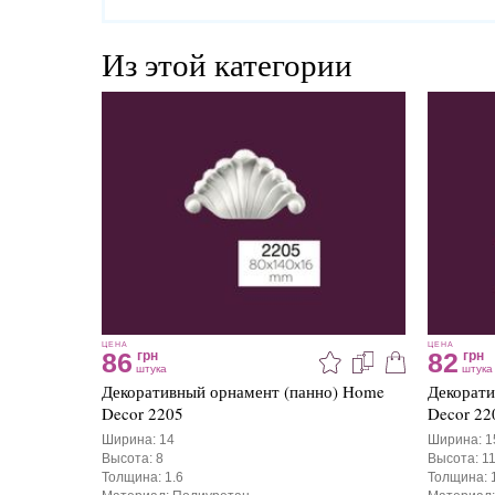
Из этой категории
ЦЕНА
ЦЕНА
86
82
грн
грн
штука
штука
Декоративный орнамент (панно) Home
Декорати
Decor 2205
Decor 22
Ширина: 14
Ширина: 1
Высота: 8
Высота: 11
Толщина: 1.6
Толщина: 