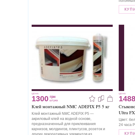
погонных
КУП
ЦЕНА
ЦЕНА
1300
148
грн
штука
Клей монтажный NMC ADEFIX P5 5 кг
Стыково
Ultra F
Клей монтажный NMC ADEFIX P5 —
акриловый клей на водной основе,
Цвет: бе
предназначенный для приклеивания
24 часа Р
карнизов, молдингов, плинтусов, розеток и
КУП
других декоративных элементов из