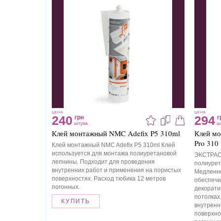
ЦЕНА
ЦЕНА
240
294
грн
г
штука
ш
Клей монтажный NMC Adefix P5 310ml
Клей мо
Pro 310
Клей монтажный NMC Adefix P5 310ml Клей
используется для монтажа полиуретановой
ЭКСТРАС
лепнины. Подходит для проведения
полиурет
внутренних работ и применения на пористых
Медленно
поверхностях. Расход тюбика 12 метров
обеспечи
погонных.
декорати
потолках
КУПИТЬ
внутренн
поверхно