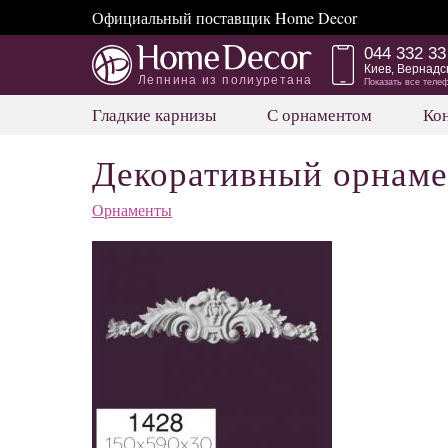
Официальный поставщик Home Decor
044 332 33
Киев, Вернадс
Лепнина из полиуретана
Показать все теле
Гладкие карнизы
С орнаментом
Ко
Декоративный орнаме
Орнаменты