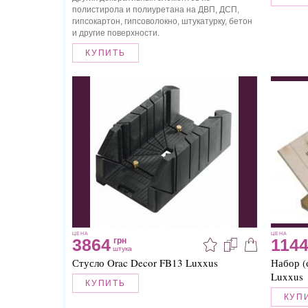
полистирола и полиуретана на ДВП, ДСП,
гипсокартон, гипсоволокно, штукатурку, бетон
и другие поверхности.
КУПИТЬ
ЦЕНА
ЦЕНА
3864
114
грн
штука
Стусло Orac Decor FB13 Luxxus
Набор (
Luxxus
КУПИТЬ
КУП