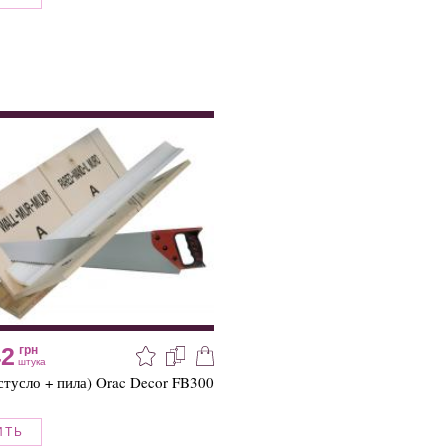
42
грн
штука
стусло + пила) Orac Decor FB300
ИТЬ