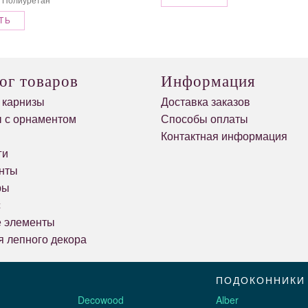
 Полиуретан
ТЬ
ог товаров
Информация
 карнизы
Доставка заказов
 с орнаментом
Способы оплаты
и
Контактная информация
ги
нты
ры
с
е элементы
я лепного декора
ПОДОКОННИКИ
Decowood
Alber