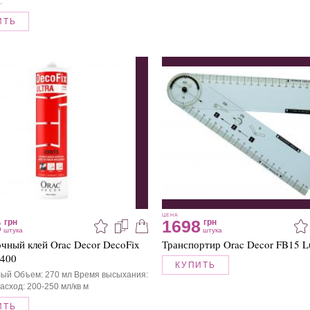
.
ИТЬ
ЦЕНА
8
1698
грн
грн
штука
штука
чный клей Orac Decor DecoFix
Транспортир Orac Decor FB15 L
X400
КУПИТЬ
лый Объем: 270 мл Время высыхания:
асход: 200-250 мл/кв м
ИТЬ