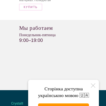
Материал: Полиуретан
КУПИТЬ
Мы работаем
Понедельник-пятница
9:00–19:00
Сторінка доступна
українською мовою 🇺🇦
МАГАЗИНЫ
Crystalit
Двери Omis