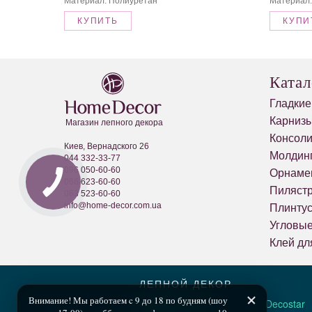
Материал: Полиуретан
Материал:
КУПИТЬ
КУПИ
Катал
Гладкие
Карнизы
Магазин лепного декора
Консол
Киев, Вернадского 26
Молдин
044 332-33-77
096 050-60-60
Орнаме
066 623-60-60
Пиляст
063 523-60-60
info@home-decor.com.ua
Плинту
Угловы
Клей дл
ЛЕПНОЙ ДЕКОР
Внимание! Мы работаем c 9 до 18 по будням (шоу
Classic Home
Decostar