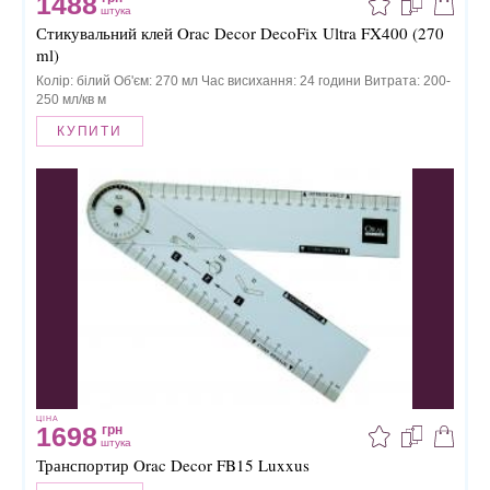
1488
штука
Стикувальний клей Orac Decor DecoFix Ultra FX400 (270
ml)
Колір: білий Об'єм: 270 мл Час висихання: 24 години Витрата: 200-
250 мл/кв м
КУПИТИ
ЦІНА
1698
грн
штука
Транспортир Orac Decor FB15 Luxxus