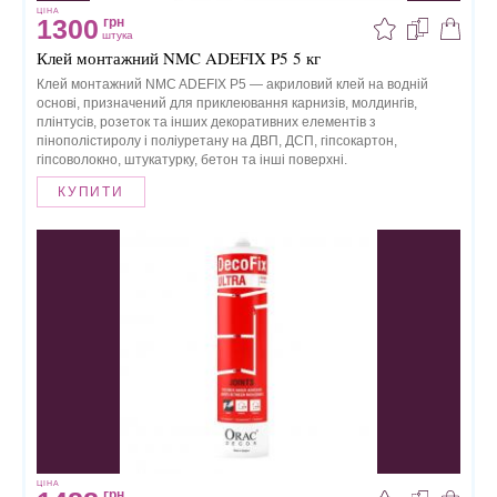
ЦІНА
1300
грн
штука
Клей монтажний NMC ADEFIX P5 5 кг
Клей монтажний NMC ADEFIX P5 — акриловий клей на водній
основі, призначений для приклеювання карнизів, молдингів,
плінтусів, розеток та інших декоративних елементів з
пінополістиролу і поліуретану на ДВП, ДСП, гіпсокартон,
гіпсоволокно, штукатурку, бетон та інші поверхні.
КУПИТИ
ЦІНА
грн