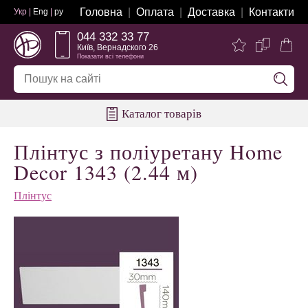
Головна
Оплата
Доставка
Контакти
Укр |
Eng
|
ру
044 332 33 77
Київ, Вернадского 26
Показати всі телефони
Каталог товарів
Плінтус з поліуретану Home
Decor 1343 (2.44 м)
Плінтус