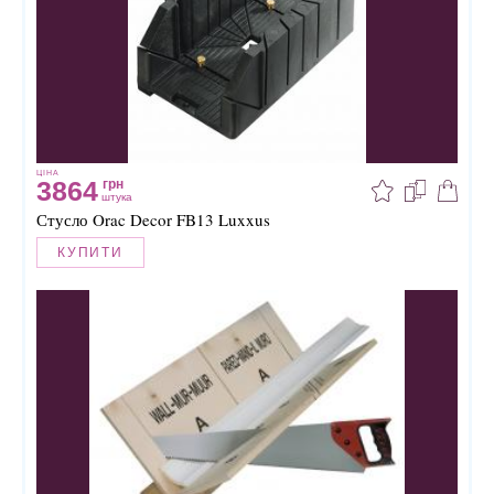
ЦІНА
3864
грн
штука
Стусло Orac Decor FB13 Luxxus
КУПИТИ