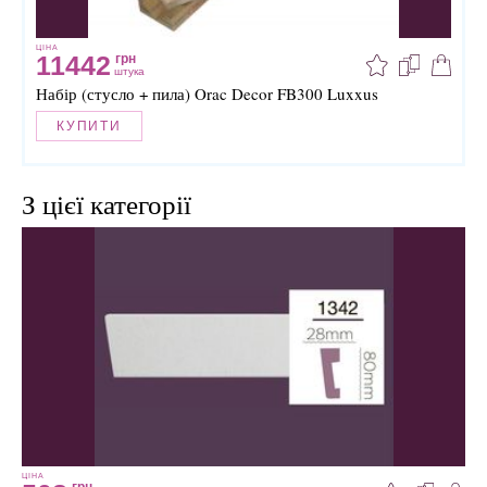
ЦІНА
11442
грн
штука
Набір (стусло + пила) Orac Decor FB300 Luxxus
КУПИТИ
З цієї категорії
ЦІНА