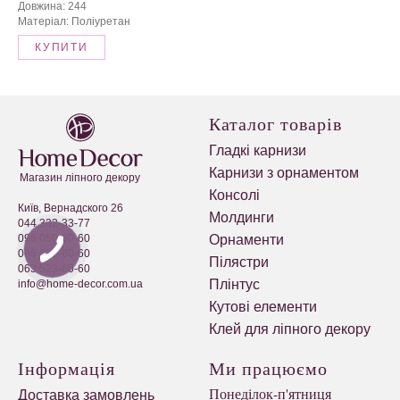
Довжина: 244
Матеріал: Поліуретан
КУПИТИ
Каталог товарів
Гладкі карнизи
Карнизи з орнаментом
Магазин ліпного декору
Консолі
Київ, Вернадского 26
Молдинги
044 332-33-77
096 050-60-60
Орнаменти
066 623-60-60
Пілястри
063 523-60-60
Плінтус
info@home-decor.com.ua
Кутові елементи
Клей для ліпного декору
Інформація
Ми працюємо
Понеділок-п'ятниця
Доставка замовлень